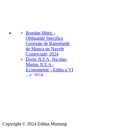
Bogdan Mitric -
Obligatiile Specifice
Generate de Raporturile
de Munca pe Navele
Comerciale; 2024
Dorin JULA, Nicolae-
Marius JULA -
Econometrie - Editia a VI
– a; 2024
Dorin JULA, Nicolae-
Marius JULA - Economie
- Editia a VIII – a; 2014
Gabriel JARI - Psihologie
Medicala; 2024
REVISTA ISF nr. Special;
2023
Copyright © 2024 Editua Mustang